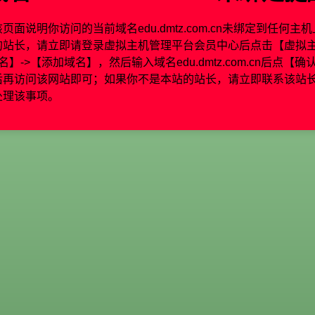
该页面说明你访问的当前域名
edu.dmtz.com.cn
未绑定到任何主机
的站长，请立即请登录虚拟主机管理平台会员中心后点击【虚拟主
名】->【添加域名】，然后输入域名
edu.dmtz.com.cn
后点【确
后再访问该网站即可；如果你不是本站的站长，请立即联系该站
处理该事项。