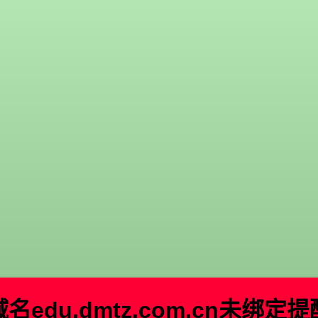
域名
edu.dmtz.com.cn
未绑定提