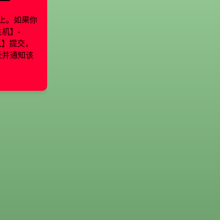
上。如果你
机】-
认】提交，
长并通知该